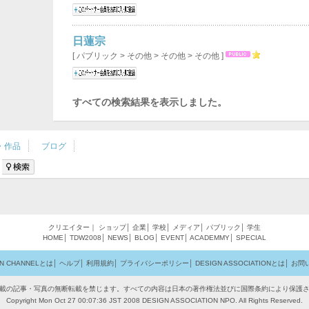
日蓮宗
[ パブリック > その他 > その他 > その他 ]
すべての検索結果を表示しました。
・作品
ブログ
クリエイター
｜
ショップ
│
企業
│
学校
│
メディア
│
パブリック
│
学生
HOME
│
TDW2008
│
NEWS
│
BLOG
│
EVENT
│
ACADEMMY
│
SPECIAL
GN CHANNELとは
│
ヘルプ
│
利用規約
│
プライバシーポリシー
│
DESIGN ASSOCIATIONとは
│
お問
載の記事・写真の無断転載を禁じます。すべての内容は日本の著作権法並びに国際条約により保護
Copyright Mon Oct 27 00:07:36 JST 2008 DESIGN ASSOCIATION NPO. All Rights Reserved.