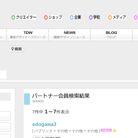
カテゴリーを選ぶ
会員カテゴリーを選ぶ
1～7
性別を選ぶ
7件中
件表示
すべて
公認
一般
すべて
edogawa3
[ パブリック > その他 > その他 > その他 ]
エリアを選ぶ
年代を選ぶ