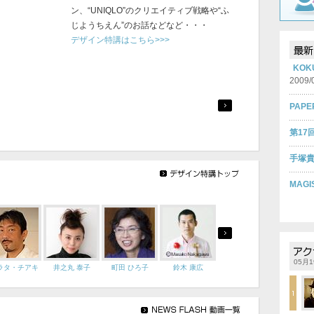
ン、“UNIQLO”のクリエイティブ戦略や“ふ
じようちえん”のお話などなど・・・
デザイン特講はこちら>>>
KOK
2009/
PAPE
第17
手塚貴
MAG
05月1
ラタ・チアキ
井之丸 泰子
町田 ひろ子
鈴木 康広
名児耶 秀美
内山 光