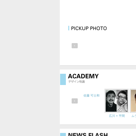
佐藤 可士和
広川 × 平間
ム