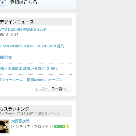
UYO DESIGN AWARD 2009
05/13 10:47
R SHOW by SCHOOL OF DESIGN 発刊
回桑沢賞
晴＋手塚由比 建築カタログ ２ 発行
ISショールーム 新宿ozoneにオープン
9日(Tue) ～ 05月21日(Thu) 最新ランキング
司
佐野 研二郎
中村 史郎
大西香次郎
[インテリア・プロダクト]