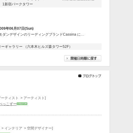
1新宿パークタワー
009年06月07日(Sun)
モダンデザインのリーディングブランドCassina に…
ーギャラリー （六本木ヒルズ森タワー52F）
アーティスト > アーティスト]
ぺっこずー
> インテリア > 空間デザイナー]