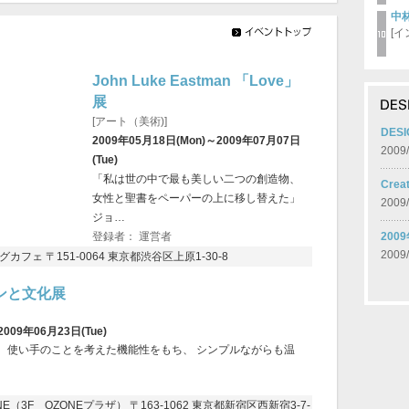
中
[
John Luke Eastman 「Love」
展
[アート（美術)]
DES
2009年05月18日(Mon)～2009年07月07日
2009/
(Tue)
「私は世の中で最も美しい二つの創造物、
Cre
女性と聖書をペーパーの上に移し替えた」
2009/
ジョ…
登録者： 運営者
20
2009/
フェ 〒151-0064 東京都渋谷区上原1-30-8
ンと文化展
2009年06月23日(Tue)
、使い手のことを考えた機能性をもち、 シンプルながらも温
3F OZONEプラザ） 〒163-1062 東京都新宿区西新宿3-7-