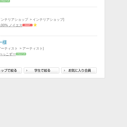
インテリアショップ > インテリアショップ]
00% ノイエス
ー様
アーティスト > アーティスト]
ぺっこずー