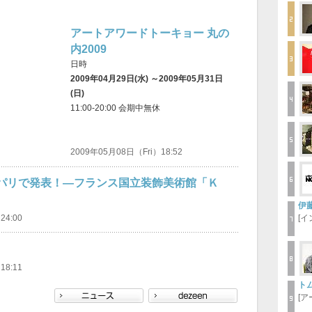
アートアワードトーキョー 丸の
内2009
日時
2009年04月29日(水) ～2009年05月31日
(日)
11:00-20:00 会期中無休
2009年05月08日（Fri）18:52
i”をパリで発表！―フランス国立装飾美術館「Ｋ
伊
4:00
[
8:11
ト
[