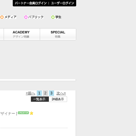
<前へ
1
2
3
次へ>
デザイナー ]