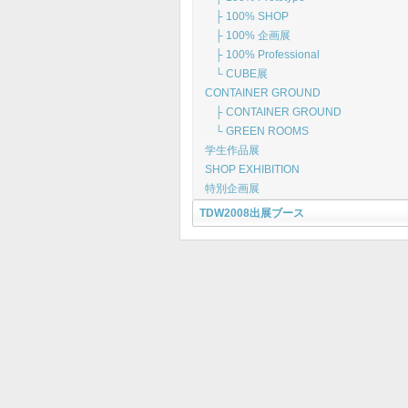
├ 100% SHOP
├ 100% 企画展
├ 100% Professional
└ CUBE展
CONTAINER GROUND
├ CONTAINER GROUND
└ GREEN ROOMS
学生作品展
SHOP EXHIBITION
特別企画展
TDW2008出展ブース