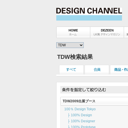
TDW検索結果
TDW2009出展ブース
100％ Design Tokyo
├ 100% Design
├ 100% Designer
├ 100% Prototype