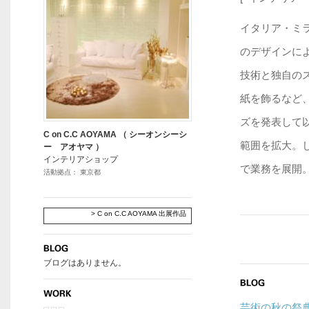
イタリア・ミラ
のデザインに
技術と独自の
紙を飾るなど、
ズを発表して
C on C.C AOYAMA （ シーオンシーシ
範囲を拡大。
ー アオヤマ ）
インテリアショップ
で業務を展開。
活動拠点： 東京都
> C on C.C AOYAMA 出展作品
ブログはありません。
芸術の秋の祭典 (C