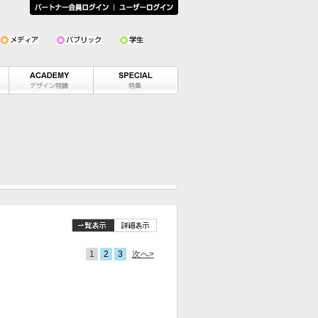
1
2
3
次へ>
男性
女性