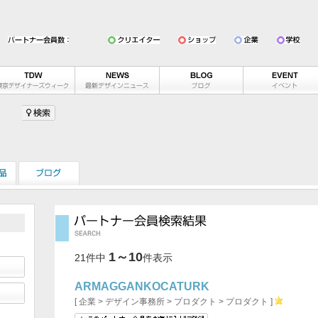
カテゴリーを選ぶ
会員カテゴリーを選ぶ
1～10
性別を選ぶ
21件中
件表示
すべて
公認
一般
すべて
ARMAGGANKOCATURK
[ 企業 > デザイン事務所 > プロダクト > プロダクト ]
エリアを選ぶ
年代を選ぶ