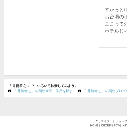
すかっと
お台場の
ここって
ホテルじ
「 井筒啓之 」で、いろいろ検索してみよう。
「 井筒啓之 」の関連商品・作品を探す
「 井筒啓之 」の関連ブログ
クリエイター
｜
ショッ
HOME
│
DEZEEN
TDW
│
NE