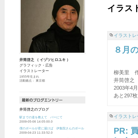
イラス
イラストレ
８月の
井筒啓之 （ イヅツヒロユキ ）
グラフィック・広告
イラストレーター
柳美里 
1955年生まれ
井筒啓之
活動拠点： 東京都
2003年4
あと29
井筒啓之のブログ
イラストレ
駅までの道を教えて バーにて
2009-05-06 14:05:00.0
PR:
僕のボールが君に届けば 伊集院さんのボール
2009-04-23 11:33:52.0