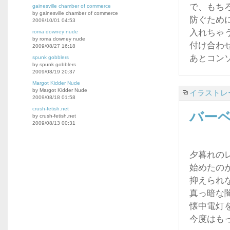
で、もち
gainesville chamber of commerce
by gainesville chamber of commerce
防ぐため
2009/10/01 04:53
入れちゃ
roma downey nude
by roma downey nude
付け合わ
2009/08/27 16:18
あとコン
spunk gobblers
by spunk gobblers
2009/08/19 20:37
Margot Kidder Nude
by Margot Kidder Nude
イラストレ
2009/08/18 01:58
crush-fetish.net
バー
by crush-fetish.net
2009/08/13 00:31
夕暮れの
始めたの
抑えられ
真っ暗な
懐中電灯
今度はも