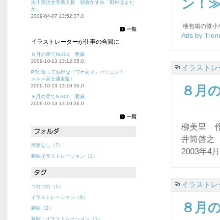
ン！≫
吉川英治文学新人賞 朝倉かすみ「田村はまだ
か」
2009-04-07 13:52:37.0
梱包箱の微小
Ads by Tren
イラストレーターが仕事の合間に
８月の果て№301 明滅
2009-10-13 13:12:05.0
イラストレ
PR: 買ってお得な『ワケあり』パソコン！
≫≫≫富士通直販♪
2009-10-13 13:10:36.0
８月の
８月の果て№300 明滅
2009-10-13 13:10:36.0
柳美里 
井筒啓之
指定なし（7）
2003年4
装幀イラストレーション（1）
イラストレ
つれづれ（1）
イラストレーション（6）
８月の
装幀（2）
装幀・イラストレーション（1）