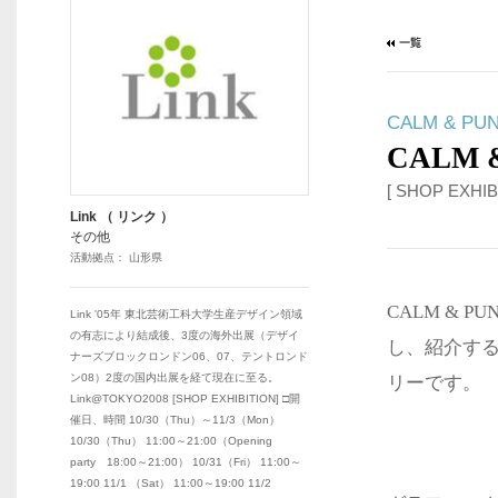
CALM & PU
CALM 
[ SHOP EXHIB
Link （ リンク ）
その他
活動拠点： 山形県
CALM & 
Link '05年 東北芸術工科大学生産デザイン領域
の有志により結成後、3度の海外出展（デザイ
し、紹介する
ナーズブロックロンドン06、07、テントロンド
ン08）2度の国内出展を経て現在に至る。
リーです。
Link@TOKYO2008 [SHOP EXHIBITION] □開
催日、時間 10/30（Thu）～11/3（Mon）
10/30（Thu） 11:00～21:00（Opening
party 18:00～21:00） 10/31（Fri） 11:00～
19:00 11/1 （Sat） 11:00～19:00 11/2