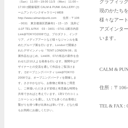
グラフィッ
（San） 11:00～19:00 11/3 （Mon） 11:00～
17:00 □開催場所 CALM & PUNK GALLERY (カ
現のかたち
ームアンドパンクギャラリー) WEB
http://www.calmandpunk.com 住所：〒106
様々なアート
－0031 東京都港区西麻布1－15－15 浅井ビ
アズインタ
ル1F TEL＆FAX 03－3401－0741 □展示内容
Link@TOKYO2008では、プロダクト、インテ
います。
リア、メディアアートなど様々なジャンルを集
めたグループ展を行います。Londonで開催さ
れたデザインメッセ「TENT LONDON 08」出
展作品をはじめ、Link06、07の有志の新作を合
わせた計10人よる発表を行います。期間中はデ
ザイナーとの交流を通して作品をご覧頂けま
CALM & P
す。 □オープニングパーティ Link@TOKYO
2008では、オープニングパーティを開催しま
す。ささやかながら、お飲物と軽食をご用意
住所：〒106
し、ご来場いただきます皆様と有意義な時間を
共有できればと考えています。1対1でのコミュ
ニケーションを通し、1人でも多くのお客様と
繋がりを持つ事が出来れば幸いです。どなた様
TEL & FAX : 
もお気軽にお越しください。