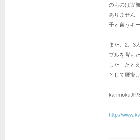
のものは皆
ありません
子と言うキ
また、2、3
ブルを背も
した。たと
として腰掛
karimok
http://www.k