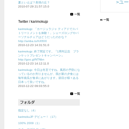
>ユ
夏といえば？美瑛の丘？
2010-07-29 21:57:15.0
Twitter / karimokujp
karimokujp: 「カージュラジャ ティアドでスパ
トリートメントを体験！」シェーズロングやパ
ーソナルチェアはどうだったのかな？
http://amba.to/hXf0IX
2010-12-23 14:31:51.0
karimokujp: 終了間近です。『1周年記念 ブラ
ンケットプレゼントキャンペーン』
http://goo.gl/NTNbn
2010-12-23 14:12:11.0
karimokujp: 今日は冬至ですね。風邪の予防にな
っているのか判りませんが、我が家の夕食には
毎年南瓜が食卓にあがります。節目が様々ある
日本って良いですね。
2010-12-22 09:03:55.0
指定なし（4）
karimokuJP デビュー！（17）
100% 2009（1）