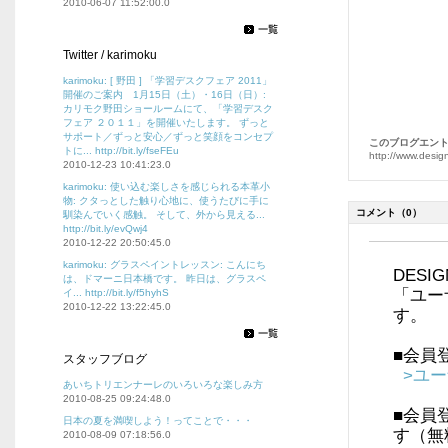
2010-06-07 11:52:00.0
Twitter / karimoku
karimoku: [ 野田 ] 「学習デスクフェア 2011」
開催のご案内 1月15日（土）・16日（日）:
カリモク野田ショールームにて、「学習デスク
フェア ２０１１」を開催いたします。 ずっと
サポート／ずっと安心／ずっと笑顔をコンセプ
このブログエント
トに... http://bit.ly/fseFEu
http://www.desig
2010-12-23 10:41:23.0
karimoku: 使い込む楽しさを感じられる本革小
物: クタっとした触り心地に、使うたびに手に
コメント
（0）
馴染んでいく感触。 そして、外から見える...
http://bit.ly/evQwj4
2010-12-22 20:50:45.0
karimoku: グラスペイントレッスン: こんにち
DES
は、ドマーニ日本橋です。 昨日は、グラスペ
「ユー
イ... http://bit.ly/f5hyhS
2010-12-22 13:22:45.0
す。
■会員
スタッフブログ
>ユ
あいちトリエンナーレのいろいろな楽しみ方
2010-08-25 09:24:48.0
■会員
日本の夏を満喫しよう！ってことで・・・
す（無
2010-08-09 07:18:56.0