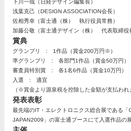
下川一哉（日経デザイン編集長）
浅葉克己（DESIGN ASSOCIATION会長）
佐相秀幸（富士通（株） 執行役員常務）
加藤公敬（富士通デザイン（株） 代表取締役
賞典
グランプリ :
1作品（賞金200万円※）
準グランプリ :
各部門1作品（賞金50万円）
審査員特別賞 :
各1名6作品（賞金10万円）
入選 :
適宜
（※賞金より源泉税を控除した金額が支払われ
発表表彰
最先端のIT・エレクトロニクス総合展である「C
JAPAN2009」の富士通ブースにて入選作品の
主催