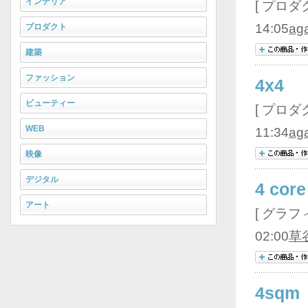
インテリア
[ プロダク
14:05
ag
プロダクト
建築
ファッション
4x4
ビューティー
[ プロダク
WEB
11:34
ag
映像
デジタル
4 cor
アート
[ グラフィ
02:00
草
4sqm