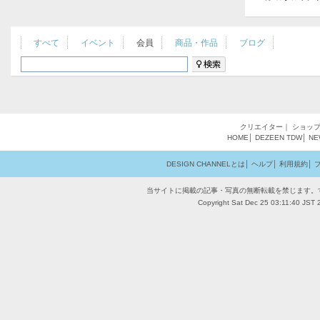
すべて
イベント
会員
商品・作品
ブログ
クリエイター
｜
ショッ
HOME
│
DEZEEN
TDW
│
NE
DESIGN CHANNELとは
│
ヘルプ
│
利用規約
│
当サイトに掲載の記事・写真の無断転載を禁じます。
Copyright Sat Dec 25 03:11:40 JST