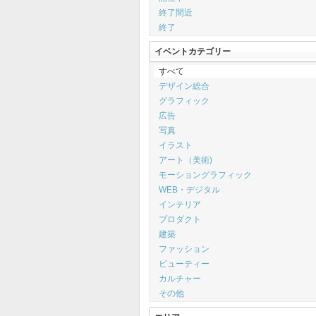
終了間近
終了
イベントカテゴリー
すべて
デザイン総合
グラフィック
広告
写真
イラスト
アート（美術)
モーショングラフィック
WEB・デジタル
インテリア
プロダクト
建築
ファッション
ビューティー
カルチャー
その他