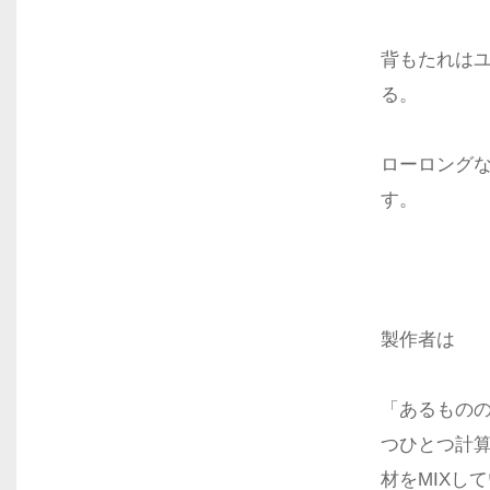
背もたれは
る。
ローロング
す。
製作者は
「あるもの
つひとつ計
材をMIXし