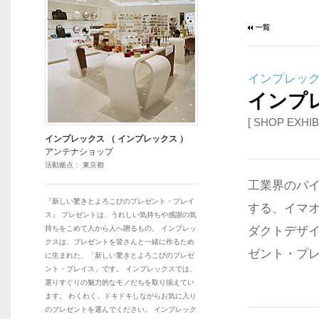
インプレッ
インプ
[ SHOP EXHIB
インプレックス （ インプレックス ）
アンテナショップ
活動拠点： 東京都
工業界のパ
『新しい驚きとよろこびのプレゼント・プレイ
する、イマ
ス』 プレゼントは、うれしい気持ちや感謝の気
持ちをこめて人から人へ贈るもの。 インプレッ
ダクトデザ
クスは、プレゼントを皆さんと一緒に作るため
ゼント・プ
に生まれた、「新しい驚きとよろこびのプレゼ
ント・プレイス」です。 インプレックスでは、
選りすぐりの魅力的なモノだちを取り揃えてい
ます。 わくわく、ドキドキしながらお気に入り
のプレゼントを選んでください。 インプレック