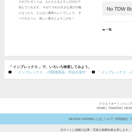
スのプレゼントは、人と人とをよろこびの心で
包んでくれます。 やがてそれが大きな喜びの輪
No TDW Bo
になったら、どんなに素晴らしいでしょう。 す
べての人々に、新しい驚きとよろこびを！
「 インプレックス 」で、いろいろ検索してみよう。
「 インプレックス 」の関連商品・作品を探す
「 インプレックス 
クリエイター
｜
ショッ
HOME
│
TDW2008
│
NEW
DESIGN CHANNELとは
│
ヘルプ
│
利用規約
│
当サイトに掲載の記事・写真の無断転載を禁じます。