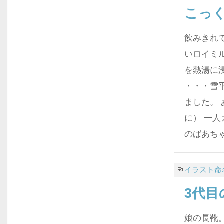
こっ
飲みきれて
いロイミ
を熱湯に
・・・雪
ました。
に） 一人
のばあち
イラスト命名
3代
娘の長靴。