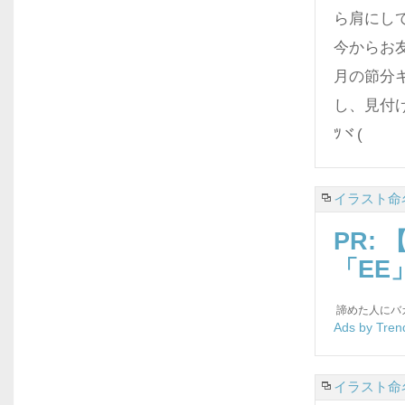
ら肩にし
今からお友
月の節分
し、見付け
ﾂヾ(
イラスト命名
PR:
「EE
諦めた人にバ
Ads by Tren
イラスト命名