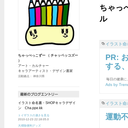
ちゃっ
ル
イラスト命名
PR:
ちゃっぺっこずー （ チャッペッコズー
）
する
アート・カルチャー
キャラアーティスト・デザイン書家
活動拠点： 神奈川県
毎日の健康に
Ads by Tren
イラスト命名書・SHOPキャラデザイ
イラスト命名
ン Cha.ppe.kk
運動
トイザラスの凄さを見る
2010-12-23 22:18:05.0
大掃除便利グッズ