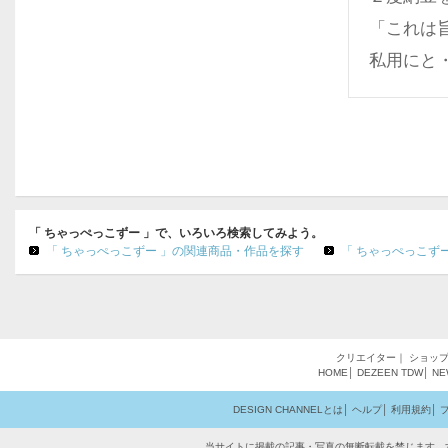
「これは
私用にと
「 ちゃっぺっこずー 」で、いろいろ検索してみよう。
「 ちゃっぺっこずー 」の関連商品・作品を探す
「 ちゃっぺっこず
クリエイター
｜
ショッ
HOME
│
DEZEEN
TDW
│
NE
DESIGN CHANNELとは
│
ヘルプ
│
利用規約
│
当サイトに掲載の記事・写真の無断転載を禁じます。