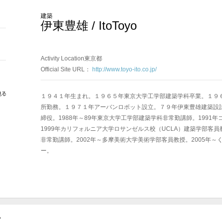
建築
伊東豊雄 / ItoToyo
Activity Location東京都
Official Site URL：
http://www.toyo-ito.co.jp/
１９４１年生まれ。１９６５年東京大学工学部建築学科卒業。１９
所勤務。１９７１年アーバンロボット設立。７９年伊東豊雄建築設
締役。1988年～89年東京大学工学部建築学科非常勤講師。1991
1999年カリフォルニア大学ロサンゼルス校（UCLA）建築学部客員教
非常勤講師。2002年～多摩美術大学美術学部客員教授。2005年
ー。
。