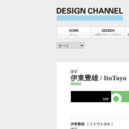
建築
伊東豊雄 / ItoToyo
伊東豊雄 （ イトウトヨオ ）