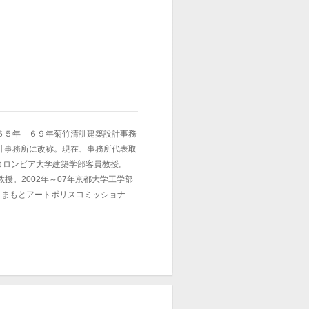
６５年－６９年菊竹清訓建築設計事務
計事務所に改称。現在、事務所代表取
年コロンビア大学建築学部客員教授。
授。2002年～07年京都大学工学部
～くまもとアートポリスコミッショナ