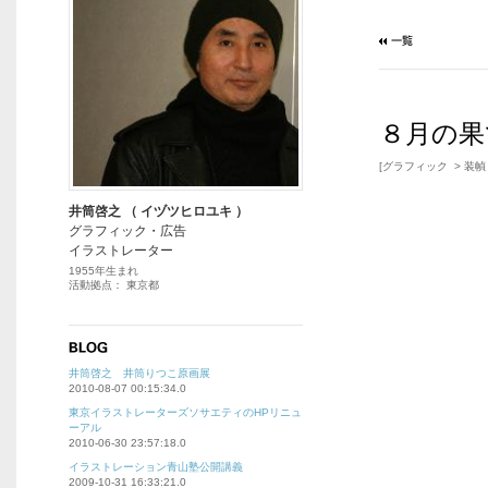
８月の果
[グラフィック > 装幀
井筒啓之 （ イヅツヒロユキ ）
グラフィック・広告
イラストレーター
1955年生まれ
活動拠点： 東京都
井筒啓之 井筒りつこ原画展
2010-08-07 00:15:34.0
東京イラストレーターズソサエティのHPリニュ
ーアル
2010-06-30 23:57:18.0
イラストレーション青山塾公開講義
2009-10-31 16:33:21.0