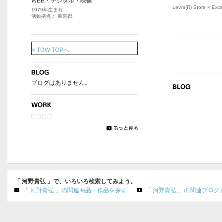
WEB・デジタル・映像
Levi's(R) Store ×
1979年生まれ
活動拠点： 東京都
> TDW TOPへ
ブログはありません。
「 河野貴弘 」で、いろいろ検索してみよう。
「 河野貴弘 」の関連商品・作品を探す
「 河野貴弘 」の関連ブログ