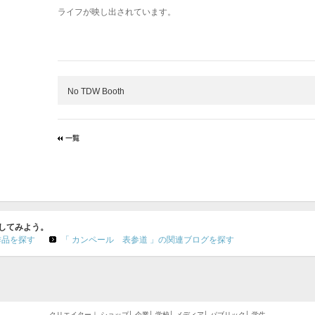
ライフが映し出されています。
No TDW Booth
索してみよう。
作品を探す
「 カンペール 表参道 」の関連ブログを探す
クリエイター
｜
ショップ
│
企業
│
学校
│
メディア
│
パブリック
│
学生