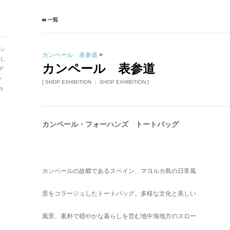
がシ
カンペール 表参道
>
楽し
カンペール 表参道
デ
ン
[ SHOP EXHIBITION ： SHOP EXHIBITION ]
ョ
カンペール・フォーハンズ トートバッグ
カンペールの故郷であるスペイン、マヨルカ島の日常風
景をコラージュしたトートバッグ。多様な文化と美しい
風景、素朴で穏やかな暮らしを営む地中海地方のスロー