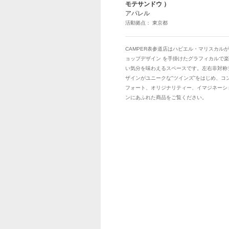
モテサンドウ ）
アパレル
活動拠点： 東京都
CAMPER表参道店はハビエル・マリスカル
ョップデザイン を手掛けたグラフィカルで
い気分を味わえるスペースです。左右非対称
ザインがユニークな"ツインズ”をはじめ、コ
フォート、オリジナリティー、イマジネーシ
ンにあふれた商品をご覧ください。