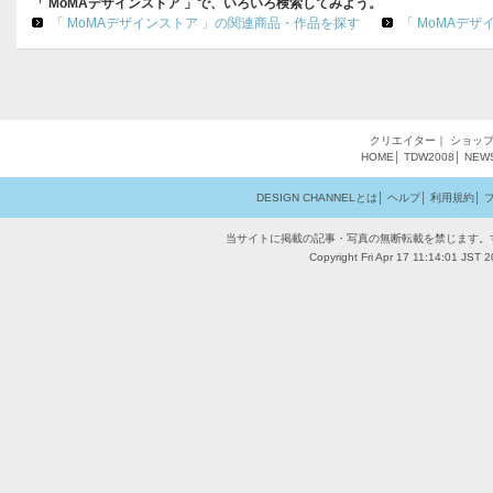
「 MoMAデザインストア 」で、いろいろ検索してみよう。
「 MoMAデザインストア 」の関連商品・作品を探す
「 MoMAデ
クリエイター
｜
ショッ
HOME
│
TDW2008
│
NEW
DESIGN CHANNELとは
│
ヘルプ
│
利用規約
│
当サイトに掲載の記事・写真の無断転載を禁じます。
Copyright Fri Apr 17 11:14:01 JST