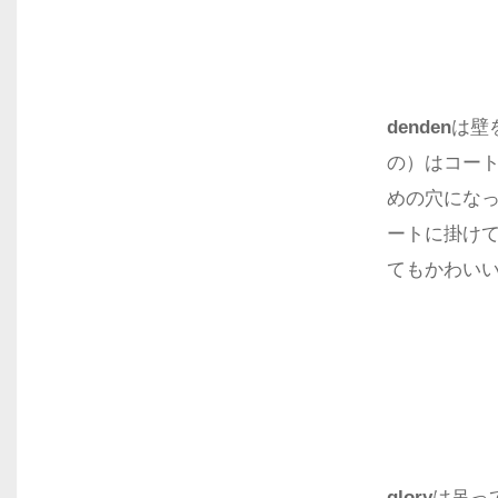
denden
は壁
の）はコー
めの穴にな
ートに掛け
てもかわい
glory
は吊っ