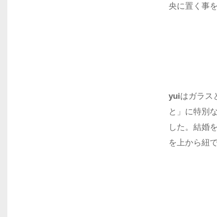
央に置く事
yui
はガラス
と」に特別
した。結婚
を上から紐