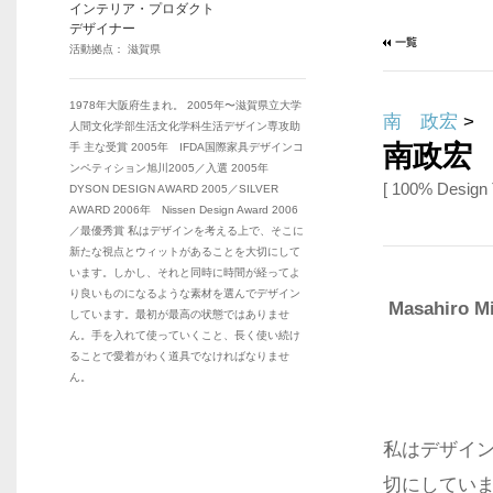
インテリア・プロダクト
デザイナー
活動拠点： 滋賀県
1978年大阪府生まれ。 2005年〜滋賀県立大学
南 政宏
>
人間文化学部生活文化学科生活デザイン専攻助
南政宏
手 主な受賞 2005年 IFDA国際家具デザインコ
ンペティション旭川2005／入選 2005年
[ 100% Design
DYSON DESIGN AWARD 2005／SILVER
AWARD 2006年 Nissen Design Award 2006
／最優秀賞 私はデザインを考える上で、そこに
新たな視点とウィットがあることを大切にして
います。しかし、それと同時に時間が経ってよ
り良いものになるような素材を選んでデザイン
Masahiro M
しています。最初が最高の状態ではありませ
ん。手を入れて使っていくこと、長く使い続け
ることで愛着がわく道具でなければなりませ
ん。
私はデザイ
切にしてい