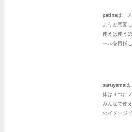
patina
は、ス
ようと意図
使えば使う
ールを目指
saruyama
は
体は４つに
みんなで使
のイメージ