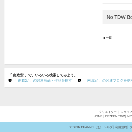
No TDW Bo
「 南政宏 」で、いろいろ検索してみよう。
「 南政宏 」の関連商品・作品を探す
「 南政宏 」の関連ブログを探
クリエイター
｜
ショッ
HOME
│
DEZEEN
TDW
│
NE
DESIGN CHANNELとは
│
ヘルプ
│
利用規約
│