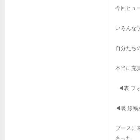
今回ヒュ
いろんな
自分たち
本当に充
◀表 フ
◀裏 線
ブースに
さった