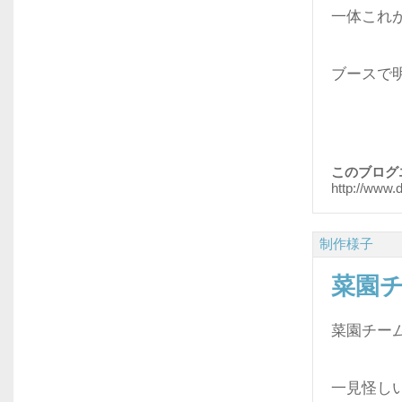
一体これ
ブースで
このブログ
http://www.
制作様子
菜園
菜園チー
一見怪し