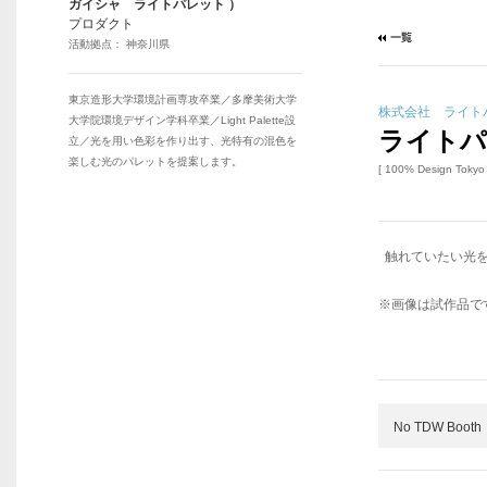
ガイシャ ライトパレット ）
プロダクト
活動拠点： 神奈川県
東京造形大学環境計画専攻卒業／多摩美術大学
株式会社 ライト
大学院環境デザイン学科卒業／Light Palette設
ライトパ
立／光を用い色彩を作り出す、光特有の混色を
楽しむ光のパレットを提案します。
[ 100% Design Tokyo
触れていたい光
※画像は試作品で
No TDW Booth