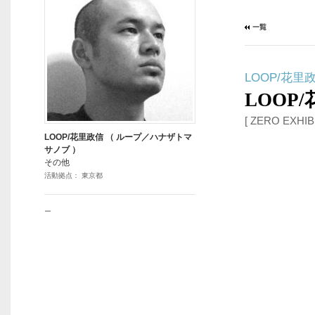
LOOP/花里
LOOP
[ ZERO EXHIB
LOOP/花里政信 （ ループ／ハナザトマ
サノブ ）
その他
活動拠点： 東京都
ー