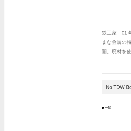
鉄工家 01 年LO
まな金属の
開。廃材を
No TDW Bo