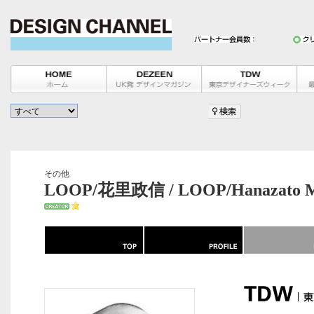
その他
LOOP/花里政信 / LOOP/Hanazato M