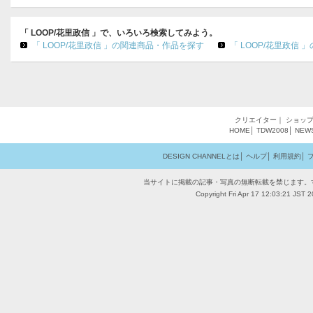
「 LOOP/花里政信 」で、いろいろ検索してみよう。
「 LOOP/花里政信 」の関連商品・作品を探す
「 LOOP/花里政信
クリエイター
｜
ショッ
HOME
│
TDW2008
│
NEW
DESIGN CHANNELとは
│
ヘルプ
│
利用規約
│
当サイトに掲載の記事・写真の無断転載を禁じます。
Copyright Fri Apr 17 12:03:21 JST