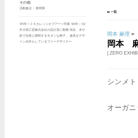
その他
活動拠点： 静岡県
’95年ＩＣＳカレッジオブアーツ卒業 ’98年～’02
年大明工芸株式会社の設計室に勤務 現在、木や
岡本 麻理
>
鉄で自然と調和するモダンな椅子、 遊具をデザ
岡本 
イン自作もしているフリーデザイナー
[ ZERO EXHIB
シンメト
オーガニ