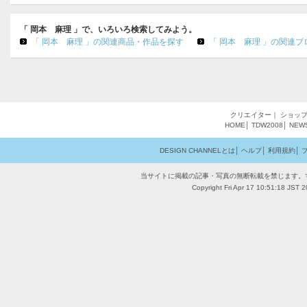
「 岡本 麻理 」で、いろいろ検索してみよう。
「 岡本 麻理 」の関連商品・作品を探す
「 岡本 麻理 」の関連ブ
クリエイター
｜
ショッ
HOME
│
TDW2008
│
NEW
DESIGN CHANNELとは
│
ヘルプ
│
利用規約
│
当サイトに掲載の記事・写真の無断転載を禁じます。
Copyright Fri Apr 17 10:51:18 JST