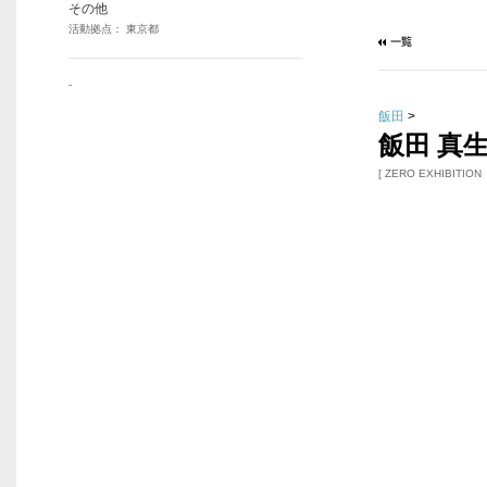
その他
活動拠点： 東京都
-
飯田
>
飯田 真
[ ZERO EXHIBITION