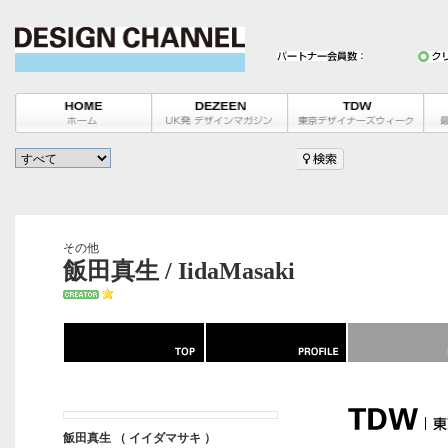
その他
飯田真生 / IidaMasaki
飯田真生 （ イイダマサキ ）