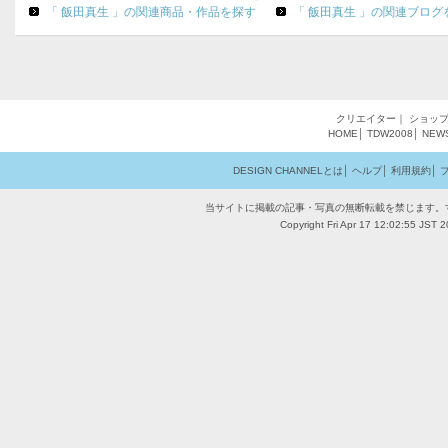
「 飯田真生 」の関連商品・作品を探す
「 飯田真生 」の関連ブログ
クリエイター
｜
ショッ
HOME
│
TDW2008
│
NEW
DESIGN CHANNELとは
│
ヘルプ
│
利用規約
│
当サイトに掲載の記事・写真の無断転載を禁じます。
Copyright Fri Apr 17 12:02:55 JST