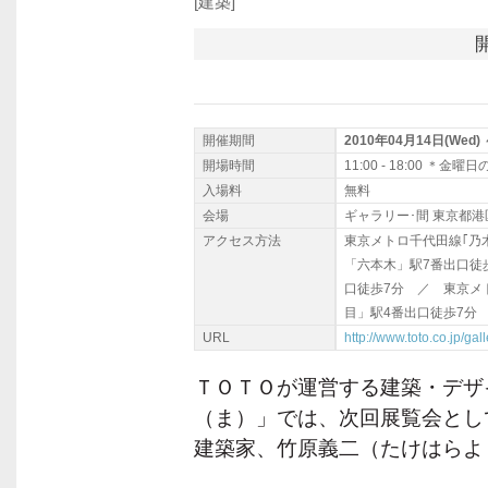
[建築]
開催期間
2010年04月14日(Wed) 
開場時間
11:00 - 18:00 ＊
入場料
無料
会場
ギャラリー･間 東京都港区
アクセス方法
東京メトロ千代田線｢乃
「六本木」駅7番出口徒
口徒歩7分 ／ 東京メ
目」駅4番出口徒歩7分
URL
http://www.toto.co.jp/gal
ＴＯＴＯが運営する建築・デザ
（ま）」では、次回展覧会とし
建築家、竹原義二（たけはらよ