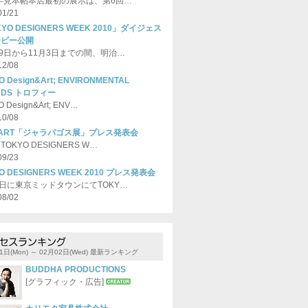
1年見本帖本店最初の展示は、第6回…
01/21
YO DESIGNERS WEEK 2010」ダイジェス
ービー公開
29日から11月3日までの間、明治…
12/08
O Design&Art; ENVIRONMENTAL
RDS トロフィー
 Design&Art; ENV…
10/08
-ART「ジャラパゴス展」プレス発表会
OKYO DESIGNERS W…
09/23
O DESIGNERS WEEK 2010 プレス発表会
9日に東京ミッドタウンにてTOKY…
08/02
1日(Mon) ～ 02月02日(Wed) 最新ランキング
BUDDHA PRODUCTIONS
[グラフィック・広告]