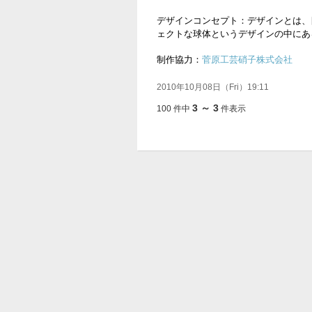
デザインコンセプト：デザインとは、
ェクトな球体というデザインの中にあ
制作協力：
菅原工芸硝子株式会社
2010年10月08日（Fri）19:11
3 ～ 3
100 件中
件表示