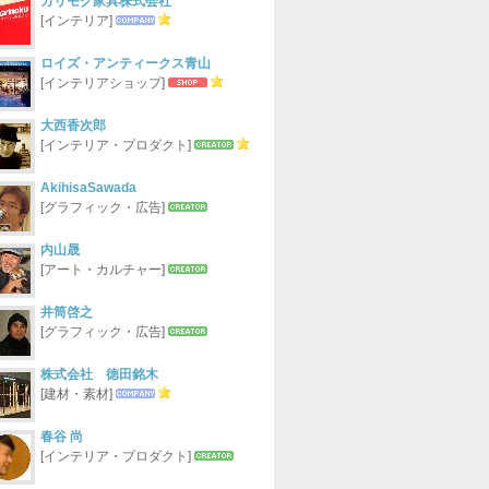
カリモク家具株式会社
[インテリア]
ロイズ・アンティークス青山
[インテリアショップ]
大西香次郎
[インテリア・プロダクト]
AkihisaSawada
[グラフィック・広告]
内山晟
[アート・カルチャー]
井筒啓之
[グラフィック・広告]
株式会社 徳田銘木
[建材・素材]
春谷 尚
[インテリア・プロダクト]