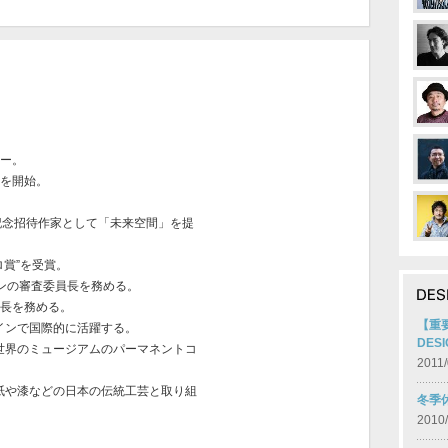
ナー。
動を開始。
年記念招待作家として「未来空間」を提
ロ賞”を受賞。
ョンの審査委員長を務める。
員長を務める。
【重要
インで国際的に活躍する。
DES
世界のミュージアムのパーマネントコ
2011/
紙や漆などの日本の伝統工芸と取り組
冬季
2010/