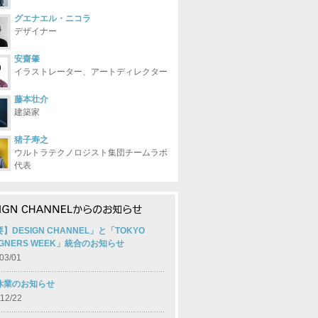
グエナエル・ニコラ
デザイナー
安齋肇
イラストレーター、アートディレクター
藤本壮介
建築家
猪子寿之
ウルトラテクノロジスト集団チームラボ
代表
】DESIGN CHANNEL」と「TOKYO
IGNERS WEEK」統合のお知らせ
03/01
休業のお知らせ
12/22