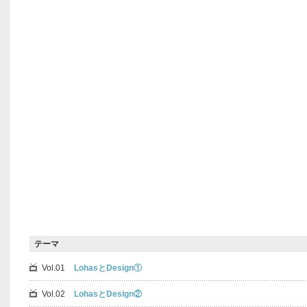
テーマ
Vol.01
LohasとDesign①
Vol.02
LohasとDesign②