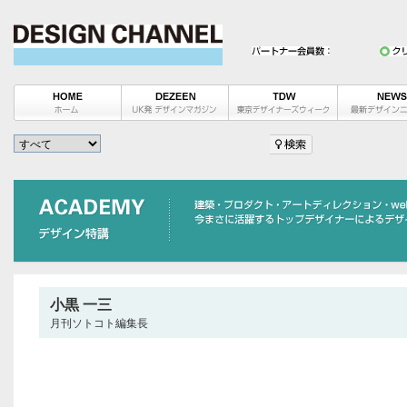
小黒 一三
月刊ソトコト編集長