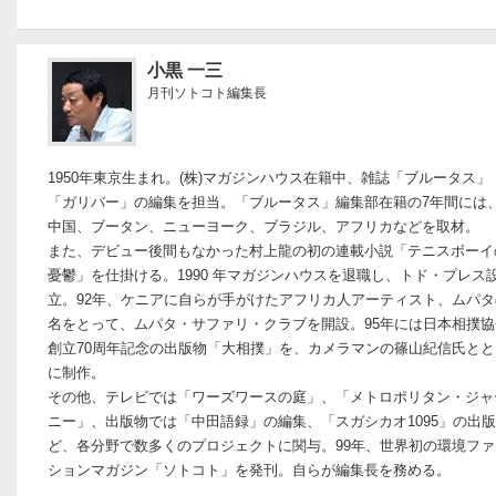
小黒 一三
月刊ソトコト編集長
1950年東京生まれ。(株)マガジンハウス在籍中、雑誌「ブルータス」
「ガリバー」の編集を担当。「ブルータス」編集部在籍の7年間には
中国、ブータン、ニューヨーク、ブラジル、アフリカなどを取材。
また、デビュー後間もなかった村上龍の初の連載小説「テニスボーイ
憂鬱」を仕掛ける。1990 年マガジンハウスを退職し、トド・プレス
立。92年、ケニアに自らが手がけたアフリカ人アーティスト、ムパタ
名をとって、ムパタ・サファリ・クラブを開設。95年には日本相撲協
創立70周年記念の出版物「大相撲」を、カメラマンの篠山紀信氏とと
に制作。
その他、テレビでは「ワーズワースの庭」、「メトロポリタン・ジャ
ニー」、出版物では「中田語録」の編集、「スガシカオ1095」の出
ど、各分野で数多くのプロジェクトに関与。99年、世界初の環境ファ
ションマガジン「ソトコト」を発刊。自らが編集長を務める。