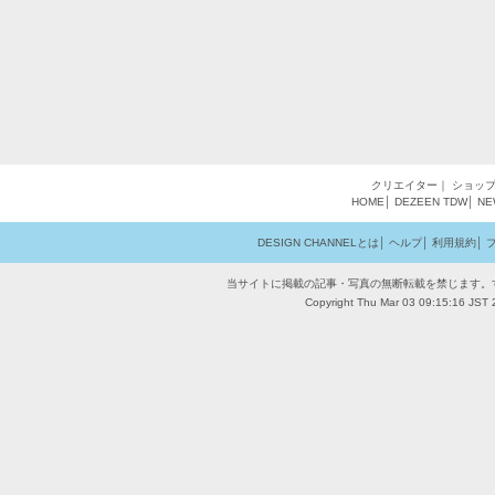
クリエイター
｜
ショッ
HOME
│
DEZEEN
TDW
│
NE
DESIGN CHANNELとは
│
ヘルプ
│
利用規約
│
当サイトに掲載の記事・写真の無断転載を禁じます。
Copyright Thu Mar 03 09:15:16 JST