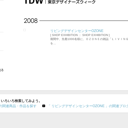
リビングデザインセンターOZONE
[ SHOP EXHIBITION ： SHOP EXHIBITION ]
期間中、先着1000名様に、ＯＺＯＮＥの雑誌「ＬＩＶＩＮ
を…
で、いろいろ検索してみよう。
」の関連商品・作品を探す
「 リビングデザインセンターOZONE 」の関連ブロ