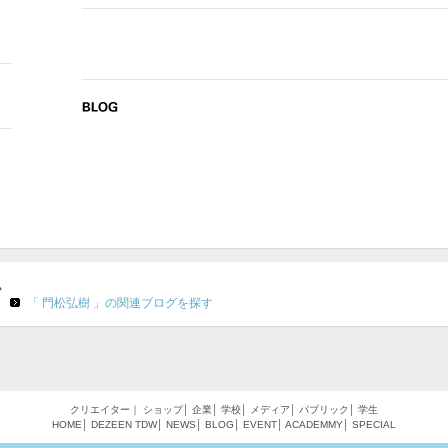
。
「 門松弘樹 」の関連ブログを探す
クリエイター
｜
ショップ
│
企業
│
学校
│
メディア
│
パブリック
│
学生
HOME
│
DEZEEN
TDW
│
NEWS
│
BLOG
│
EVENT
│
ACADEMMY
│
SPECIAL