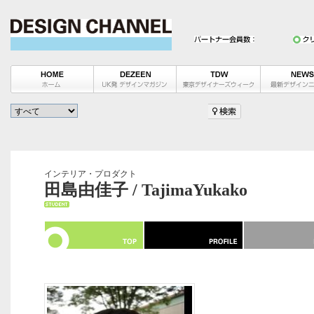
インテリア・プロダクト
田島由佳子 / TajimaYukako