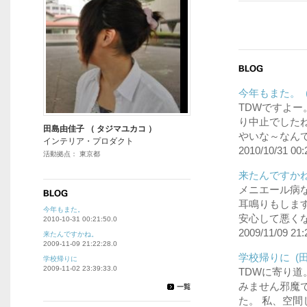
今年もまた。 
TDWですよー
り中止でしたね
田島由佳子 （ タジマユカコ ）
やいな～なんて
インテリア・プロダクト
2010/10/31 00:
活動拠点： 東京都
来たんですかね
メニエール病
耳鳴りもします
今年もまた。
安心して悪くな
2010-10-31 00:21:50.0
2009/11/09 21:
来たんですかね。
2009-11-09 21:22:28.0
学校帰りに (
学校帰りに
2009-11-02 23:39:33.0
TDWに寄り道
みません邪魔で・
た。 私、空間じ