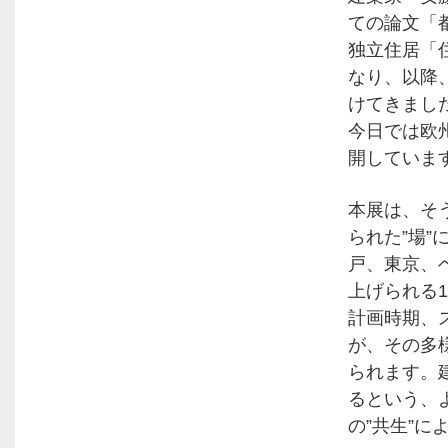
ての論文「
独立住居「
なり、以降
けてきまし
今日では欧
開していま
本展は、そ
られた”場
戸、東京、
上げられる
計画時期、
が、その多
られます。
るという、
の”共生”