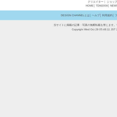
クリエイター
｜
ショッ
HOME
│
TDW2008
│
NEW
DESIGN CHANNELとは
│
ヘルプ
│
利用規約
│
当サイトに掲載の記事・写真の無断転載を禁じます。
Copyright Wed Oct 29 05:48:11 JST