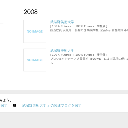
武蔵野美術大学
[ 100％ Futures ： 100% Futures 学生展 ]
担当教員 伊藤真一 新見拓也 出展学生 長沼みか 岩村美輝 小
武蔵野美術大学
[ 100％ Futures ： 100% Futures 産学展 ]
プロジェクトテーマ 太陽電池（FWAVE）による環境に優
ル…
みよう。
を探す
「 武蔵野美術大学 」の関連ブログを探す