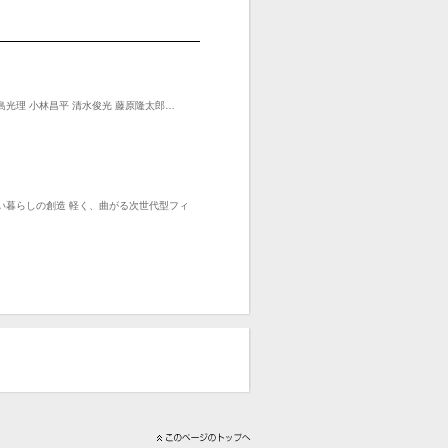
島光理 小林昌平 清水俊光 藤原隆太郎…
しい暮らしの創造 軽く、曲がる次世代型フィ