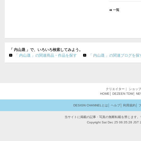
「 内山晟 」で、いろいろ検索してみよう。
「 内山晟 」の関連商品・作品を探す
「 内山晟 」の関連ブログを探
クリエイター
｜
ショッ
HOME
│
DEZEEN
TDW
│
NE
DESIGN CHANNELとは
│
ヘルプ
│
利用規約
│
当サイトに掲載の記事・写真の無断転載を禁じます。
Copyright Sat Dec 25 06:35:28 JST