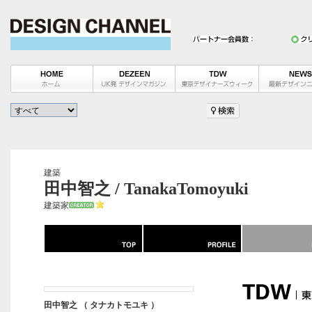
建築
田中智之 / TanakaTomoyuki
建築家
田中智之 （ タナカトモユキ ）