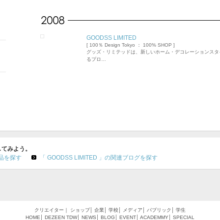
GOODSS LIMITED
[ 100％ Design Tokyo ： 100% SHOP ]
グッズ・リミテッドは、新しいホーム・デコレーションスタ
るプロ…
索してみよう。
作品を探す
「 GOODSS LIMITED 」の関連ブログを探す
クリエイター
｜
ショップ
│
企業
│
学校
│
メディア
│
パブリック
│
学生
HOME
│
DEZEEN
TDW
│
NEWS
│
BLOG
│
EVENT
│
ACADEMMY
│
SPECIAL