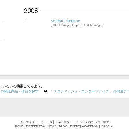
Scottish Enterprise
[ 100％ Design Tokyo ： 100% Design ]
で、いろいろ検索してみよう。
」の関連商品・作品を探す
「 スコティッシュ・エンタープライズ 」の関連ブ
クリエイター
｜
ショップ
│
企業
│
学校
│
メディア
│
パブリック
│
学生
HOME
│
DEZEEN
TDW
│
NEWS
│
BLOG
│
EVENT
│
ACADEMMY
│
SPECIAL