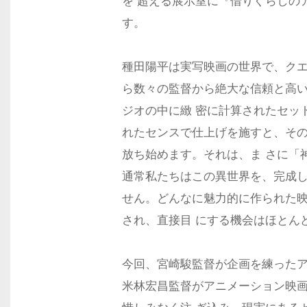
を 超える展示室に『借りぐらしの
す。
種田陽平は実写映画の世界で、ク
ら数々の監督から絶大な信頼と高
ジオの中に緻 密に計算されたセッ
れたセンスで仕上げを施すと、そ
放ち始めます。それは、ま さに「
通常私たちはこの異世界を、完成
せん。どんなに魅力的に作られた
され、直接目 にする機会はほとん
今回、宮崎駿監督が企画を練った
米林宏昌監督がアニメーション映