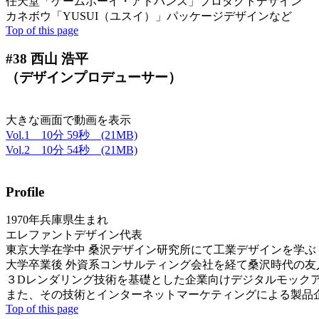
任天堂「ゲームボーイ・アドバンス」プロダクトデザイン
カネボウ「YUSUI（ユスイ）」パッケージデザインなど
Top of this page
#38 西山 浩平
（デザインプロデューサー）
大きな画面で動画を表示
Vol.1 10分 59秒 (21MB)
Vol.2 10分 54秒 (21MB)
Profile
1970年兵庫県生まれ
エレファントデザイン代表
東京大学在学中 桑沢デザイン研究所にて工業デザインを学ぶ
大学卒業後 外資系コンサルティング会社を経て桑沢時代の友
３Dレンダリング技術を基礎とした企業向けデジタルモック
また、その技術とインターネットマーケティングによる製品企
Top of this page