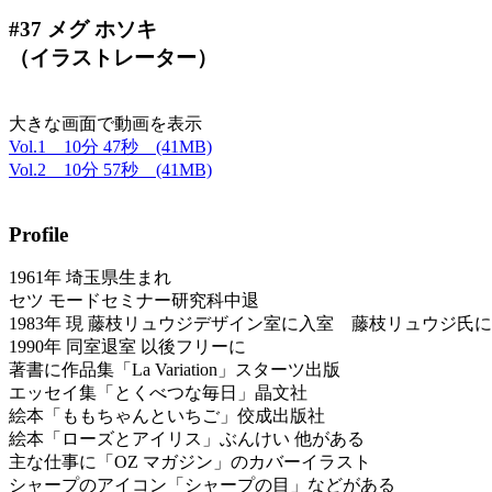
#37 メグ ホソキ
（イラストレーター）
大きな画面で動画を表示
Vol.1 10分 47秒 (41MB)
Vol.2 10分 57秒 (41MB)
Profile
1961年 埼玉県生まれ
セツ モードセミナー研究科中退
1983年 現 藤枝リュウジデザイン室に入室 藤枝リュウジ氏
1990年 同室退室 以後フリーに
著書に作品集「La Variation」スターツ出版
エッセイ集「とくべつな毎日」晶文社
絵本「ももちゃんといちご」佼成出版社
絵本「ローズとアイリス」ぶんけい 他がある
主な仕事に「OZ マガジン」のカバーイラスト
シャープのアイコン「シャープの目」などがある