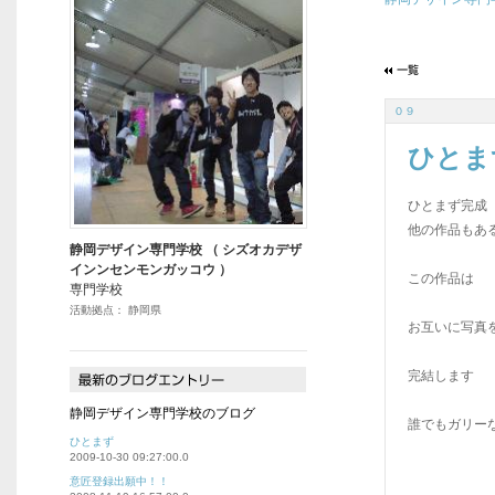
０９
ひとま
ひとまず完
他の作品もあ
静岡デザイン専門学校 （ シズオカデザ
インンセンモンガッコウ ）
この作品は
専門学校
活動拠点： 静岡県
お互いに写真
完結します
静岡デザイン専門学校のブログ
誰でもガリー
ひとまず
2009-10-30 09:27:00.0
意匠登録出願中！！