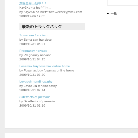
意匠登録出願中！！
Kzy2Kb <a href=";ht…
by Kzy2Kb <a href="http://ekrieeypvtbk.com
2008/12/06 19:05
Soma san francisco
by Soma san francisco
2009/10/31 05:21
Pregnancy norvasc
by Pregnancy norvasc
2009/10/31 04:15
Fosamax buy fosamax online home
by Fosamax buy fosamax online home
2009/10/31 03:20
Levaquin tendinopathy
by Levaquin tendinopathy
2009/10/31 02:14
Sideffects of premarin
by Sideffects of premarin
2009/10/31 01:19