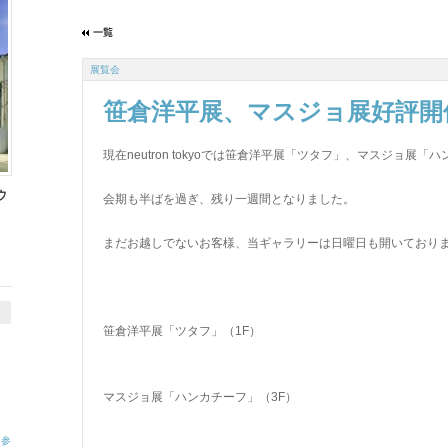
展覧会
笹倉洋平展、マスジョ展好評開
現在neutron tokyoでは笹倉洋平展「ツタフ」、マスジョ展
ウ
会期も半ばを過ぎ、残り一週間となりました。
まだお越しでないお客様、当ギャラリーは日曜日も開いており
笹倉洋平展「ツタフ」（1F）
マスジョ展「ハンカチーフ」（3F）
」参