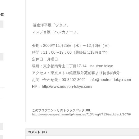
笹倉洋平展「ツタフ」
マスジョ展「ハンカチーフ」
会期：2009年11月25日（水）〜12月6日（日）
時間：11：00〜19：00（最終日は18時まで）
定休日：月曜日
場所：東京都南青山二丁目17-14 neutron tokyo
アクセス：東京メトロ銀座線外苑前駅より徒歩約8分
お問い合わせ先：03-3402-3021
info@neutron-tokyo.com
HP：
http://www.neutron-tokyo.com/
このブログエントリのトラックバックURL
http://www.design-channel.jp/member/713/blog/i/713/trackback/1676/
コメント
（0）