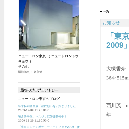
お知らせ
「東
200
ニュートロン東京 （ ニュートロントウ
キョウ ）
その他
大槻香奈
活動拠点： 東京都
364×515
ニュートロン東京のブログ
西川茂「inte
年末特別企画展「星に願いを」始まりました
2009-12-09 11:25:00.0
年
笹倉洋平展、マスジョ展好評開催中！
2009-11-29 11:19:50.0
「東京コンテンポラリーアートフェア2009」参