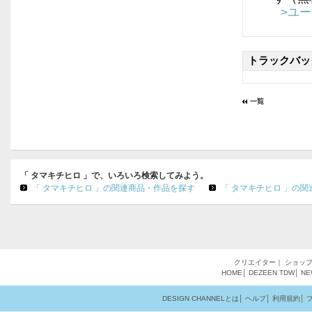
>ユ
トラックバッ
「 タマキチヒロ 」で、いろいろ検索してみよう。
「 タマキチヒロ 」の関連商品・作品を探す
「 タマキチヒロ 」の
クリエイター
｜
ショッ
HOME
│
DEZEEN
TDW
│
NE
DESIGN CHANNELとは
│
ヘルプ
│
利用規約
│