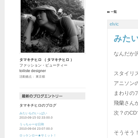
elvic
みた
なんだか
タマキチヒロ （ タマキチヒロ ）
ファッション・ビューティー
toiliste designer
スタイリス
活動拠点： 東京都
アニソン
まわりの
飛蘭さん
タマキチヒロのブログ
次？のCD
みたいものいっぱい
2010-09-15 02:33:00.0
うっちゃーせ日和
2010-09-04 23:07:00.0
そうそう！
ロッケンロー★サミット！