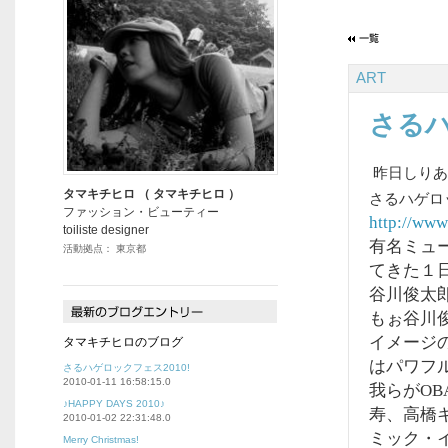
ART
さるハ
昨日しり
タマキチヒロ （ タマキチヒロ ）
さるハゲロ
ファッション・ビューティー
http://
www.
toiliste designer
有名ミュ
活動拠点： 東京都
てきた１
谷川俊太
もぉ谷川
イメージ
タマキチヒロのブログ
はパワフ
さるハゲロックフェス2010!
2010-01-11 16:58:15.0
我らがO
♪HAPPY DAYS 2010♪
寿、高橋
2010-01-02 22:31:48.0
ミック・
Merry Christmas!