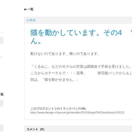
ス
仕事場
猫を動かしています。その4 
ん。
動けないのであります。痛いのであります。
せ
「くるねこ」などのモデルの空君は膀胱炎で手術を受けました
ころからカテーテルで・・・屈辱。 帰宅後バックからもし
回は、「猫を動かせません。」
このブログエントリのトラックバックURL
http://www.design-channel.jp/member/542/blog/i/542/trackback/1813/
コメント
（0）