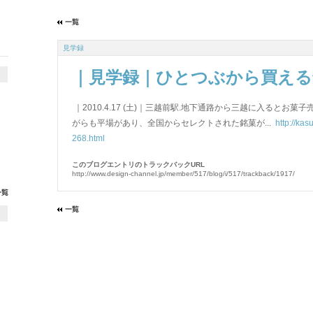
見学録
｜見学録｜ひとつぶから買える
｜2010.4.17 (土)｜三越前駅.地下通路から三越に入るとお
がらも平場があり、全国からセレクトされた銘菓が...
http://ka
268.html
このブログエントリのトラックバックURL
http://www.design-channel.jp/member/517/blog/i/517/trackback/1917/