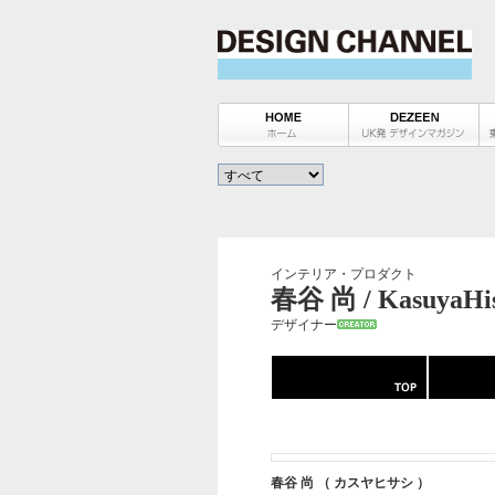
インテリア・プロダクト
春谷 尚 / KasuyaHis
デザイナー
春谷 尚 （ カスヤヒサシ ）