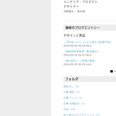
インテリア・プロダクト
デザイナー
活動拠点： 東京都
デザインと周辺
｜見学録｜ひとつぶから買える銘菓平場｜
2010-05-24 03:20:50.0
｜建築外壁塗装替｜配色検討｜
2010-05-22 02:37:00.0
｜株の絵本｜ご登場の皆様｜
2010-05-22 02:23:14.0
指定なし（3）
仕事-挿絵（7）
仕事-ウェブ（1）
仕事-店舗設計（1）
日誌（23）
街で見かけたグラフィック（7）